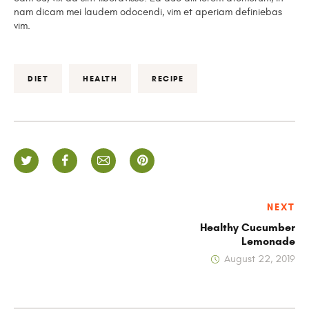
nam dicam mei laudem odocendi, vim et aperiam definiebas
vim.
DIET
HEALTH
RECIPE
NEXT
Healthy Cucumber
Lemonade
August 22, 2019