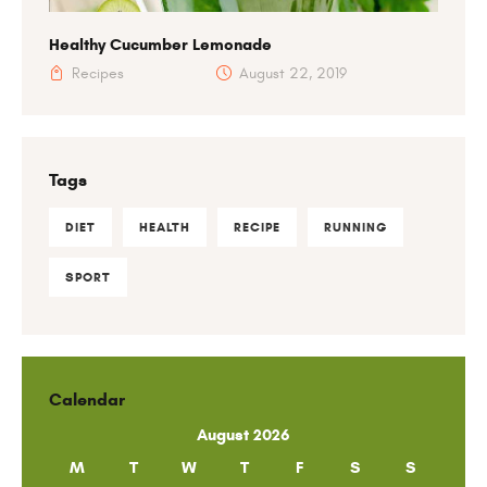
Healthy Cucumber Lemonade
Recipes
August 22, 2019
Tags
DIET
HEALTH
RECIPE
RUNNING
SPORT
Calendar
August 2026
M
T
W
T
F
S
S