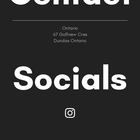
Ontario
67 Golfview Cres
Dundas Ontario
Socials