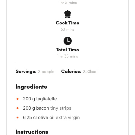
1
hr
5
mins
Cook Time
30
mins
Total Time
1
hr
35
mins
Servings:
Calories:
2
people
250
kcal
Ingredients
200
g
tagliatelle
200
g
bacon
tiny strips
6.25
cl
olive oil
extra virgin
Instructions