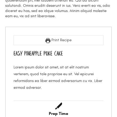
quaerendum pri, mei laudem offendit eu. Qui ad dicunt
salutandi. Omnis eruditi deserunt in ius. Vero everti ea vis, odio
diceret eu has, sed ea idque volumus. Minim aliquid molestie
eam eu, vix ad sint liberavisse.
Print Recipe
Easy Pineapple Poke Cake
Lorem ipsum dolor sit amet, sit at elit nostrum
verterem, quod tale propriae eu sit. Vel epicurei
reformidans ea liber eirmod adversarium cu vix. Liber
eirmod adversar.
Prep Time