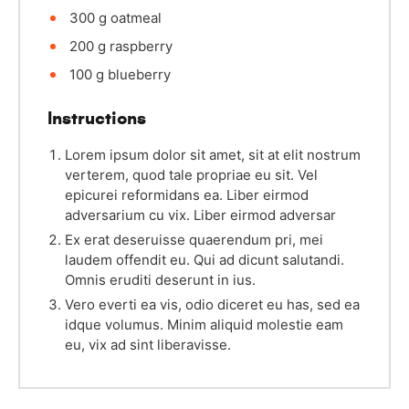
300
g
oatmeal
200
g
raspberry
100
g
blueberry
Instructions
Lorem ipsum dolor sit amet, sit at elit nostrum
verterem, quod tale propriae eu sit. Vel
epicurei reformidans ea. Liber eirmod
adversarium cu vix. Liber eirmod adversar
Ex erat deseruisse quaerendum pri, mei
laudem offendit eu. Qui ad dicunt salutandi.
Omnis eruditi deserunt in ius.
Vero everti ea vis, odio diceret eu has, sed ea
idque volumus. Minim aliquid molestie eam
eu, vix ad sint liberavisse.