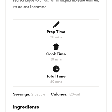
sed ea idque volumus. Minim aliquid molestie eam eu,
vix ad sint liberavisse.
Prep Time
20
mins
Cook Time
30
mins
Total Time
50
mins
Servings:
Calories:
2
people
120
kcal
Ingredients