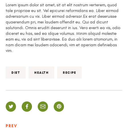
Lorem ipsum dolor sit amet, sit at elit nostrum verterem, quod
tale propriae eu sit. Vel epicurei reformidans ea. Liber eirmod
adversarium cu vix. Liber eirmod adversar.Ex erat deseruisse
quaerendum pri, mei laudem offendit eu. Qui ad dicunt
salutandi. Omnis eruditi deserunt in ius. Vero everti ea vis, odio
diceret eu has, sed ea idque volumus. Minim aliquid molestie
eam eu, vix ad sint liberavisse. Ea duo alii lorem atomorum, in
nam dicam mei laudem odocendi, vim et aperiam definiebas
vim.
DIET
HEALTH
RECIPE
PREV