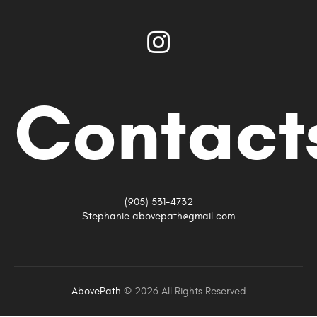
Contact
(905) 531-4732
Stephanie.abovepath@gmail.com
AbovePath
©
2026 All Rights Reserved