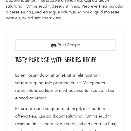
quaerendum pri, mei laudem offendit eu. Qui ad dicunt
salutandi. Omnis eruditi deserunt in ius. Vero everti ea vis, odio
diceret eu has, sed ea idque volumus. Minim aliquid molestie
eam eu, vix ad sint liberavisse.
Print Recipe
Tasty Porridge With Berries Recipe
Lorem ipsum dolor sit amet, sit at elit nostrum
verterem, quod tale propriae eu sit. Vel epicurei
reformidans ea liber eirmod adversarium cu vix. Liber
eirmod adversar.
Ex erat deseruisse quaerendum pri, mei laudem
offendit eu. Qui ad dicunt salutandi. Omnis eruditi
deserunt in ius. Vero everti ea vis, odio diceret eu has,