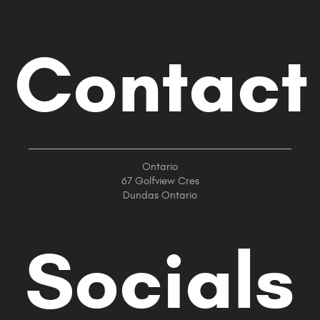
Contact
Ontario
67 Golfview Cres
Dundas Ontario
Socials